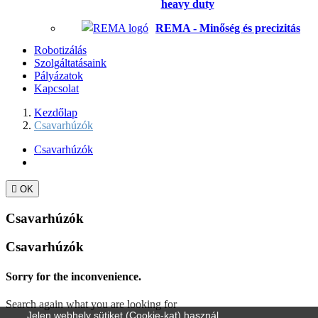
heavy duty
REMA - Minőség és precizitás
Robotizálás
Szolgáltatásaink
Pályázatok
Kapcsolat
Kezdőlap
Csavarhúzók
Csavarhúzók

OK
Csavarhúzók
Csavarhúzók
Sorry for the inconvenience.
Search again what you are looking for
Jelen webhely sütiket (Cookie-kat) használ