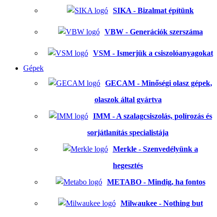
SIKA - Bizalmat építünk
VBW - Generációk szerszáma
VSM - Ismerjük a csiszolóanyagokat
Gépek
GECAM - Minőségi olasz gépek,
olaszok által gyártva
IMM - A szalagcsiszolás, polírozás és
sorjátlanítás specialistája
Merkle - Szenvedélyünk a
hegesztés
METABO - Mindig, ha fontos
Milwaukee - Nothing but