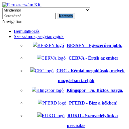
Keresés
Navigation
Bemutatkozás
Szerszámok, vegyianyagok
BESSEY - Egyszerűen jobb.
CERVA - Érték az ember
CRC - Kémiai megoldások, melyek
mozgásban tartják
Klingspor - Jó. Biztos. Sárga.
PFERD - Bízz a kékben!
RUKO - Szenvedélyünk a
precizitás